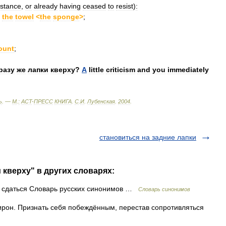
istance
,
or
already
having
ceased
to
resist
)
:
the
towel
<
the
sponge
>
;
ount
;
разу
же
лапки
кверху
?
А
little
criticism
and
you
immediately
ь
. —
М
.
:
ACT
-
ПРЕСС
КНИГА
.
С
.
И
.
Лубенская
.
2004
.
становиться на задние лапки
 кверху" в других словарях:
 сдаться Словарь русских синонимов …
Словарь синонимов
 ирон. Признать себя побеждённым, перестав сопротивляться