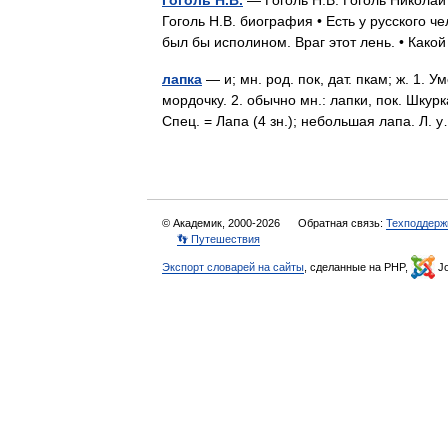
Гоголь Н.В.
— Гоголь Н.В. Гоголь Николай
Гоголь Н.В. биография • Есть у русского ч
был бы исполином. Враг этот лень. • Как
лапка
— и; мн. род. пок, дат. пкам; ж. 1. У
мордочку. 2. обычно мн.: лапки, пок. Шкурк
Спец. = Лапа (4 зн.); небольшая лапа. Л
© Академик, 2000-2026
Обратная связь:
Техподдерж
👣 Путешествия
Экспорт словарей на сайты
, сделанные на PHP,
Jo