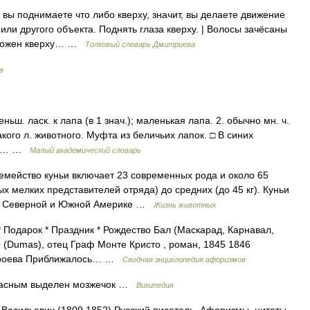
и вы поднимаете что либо кверху, значит, вы делаете движение
ли другого объекта. Поднять глаза кверху. | Волосы зачёсаны
положен кверху… …
Толковый словарь Дмитриева
в
меньш. ласк. к лапа (в 1 знач.); маленькая лапа. 2. обычно мн. ч.
акого л. животного. Муфта из беличьих лапок. □ В синих
пой… …
Малый академический словарь
ейство куньи включает 23 современных рода и около 65
х мелких представителей отряда) до средних (до 45 кг). Куньи
е, Северной и Южной Америке …
Жизнь животных
* Подарок * Праздник * Рождество Бал (Маскарад, Карнавал,
р (Dumas), отец Граф Монте Кристо , роман, 1845 1846
Строева Приближалось… …
Сводная энциклопедия афоризмов
красным выделен мозжечок …
Википедия