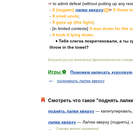
⇒
to
admit
defeat
(
without
putting
up
any
res
-
X
(
поднял
)
лапки
кверху
{{}}
≈
X
threw
in
-
X
cried
uncle
;
-
X
gave
up
(
the
fight
)
;
- [
in
limited
contexts
]
X
was
down
for
the
c
-
X
took
it
lying
down
.
♦
Тебя
слегка
покритиковали
,
а
ты
с
throw
in
the
towel
?
Большой
русско
-
английский
фразеологический
словар
Игры ⚽
Поможем написать курсовую
поднимать лапки кверху
Смотреть что такое "поднять лапки
поднять лапки кверху
— капитулировать,
лапки кверху
— Ла/пки кверху (поднять),
…
Словарь многих выражений