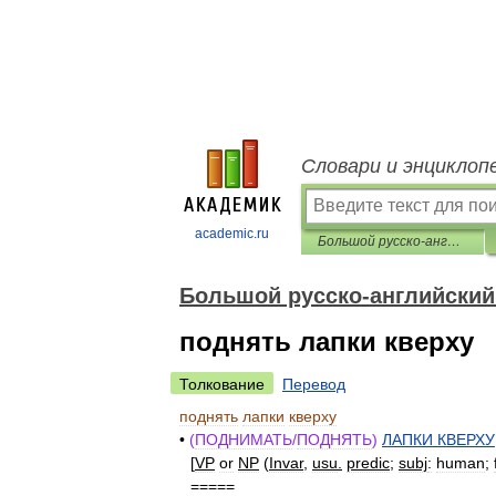
Словари и энциклоп
academic.ru
Большой русско-английский фразеологический словарь
Большой русско-английский
поднять лапки кверху
Толкование
Перевод
поднять
лапки
кверху
•
(
ПОДНИМАТЬ
/
ПОДНЯТЬ
)
ЛАПКИ
КВЕРХУ
[
VP
or
NP
(
Invar
,
usu
.
predic
;
subj
:
human
;
=====