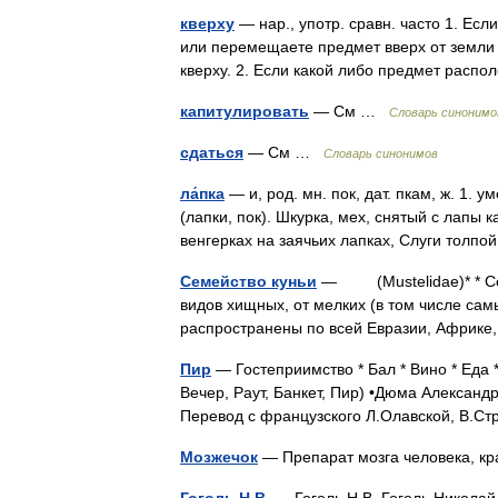
кверху
— нар., употр. сравн. часто 1. Есл
или перемещаете предмет вверх от земли и
кверху. 2. Если какой либо предмет рас
капитулировать
— См …
Словарь синонимо
сдаться
— См …
Словарь синонимов
ла́пка
— и, род. мн. пок, дат. пкам, ж. 1. у
(лапки, пок). Шкурка, мех, снятый с лапы к
венгерках на заячьих лапках, Слуги тол
Семейство куньи
— (Mustelidae)* * Сем
видов хищных, от мелких (в том числе самы
распространены по всей Евразии, Африк
Пир
— Гостеприимство * Бал * Вино * Еда 
Вечер, Раут, Банкет, Пир) •Дюма Александ
Перевод с французского Л.Олавской, В.
Мозжечок
— Препарат мозга человека, 