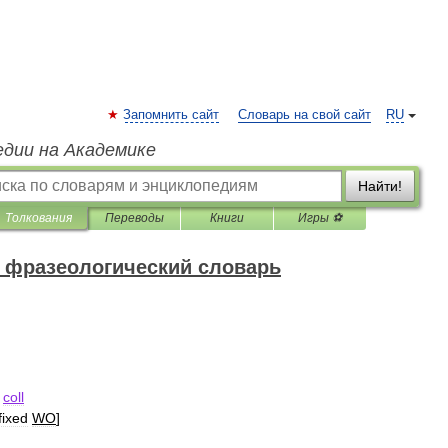
Запомнить сайт
Словарь на свой сайт
RU
едии на Академике
Найти!
Толкования
Переводы
Книги
Игры ⚽
 фразеологический словарь
coll
fixed
WO
]