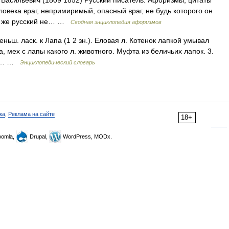
 Васильевич (1809 1852) Русский писатель. Афоризмы, цитаты
еловека враг, непримиримый, опасный враг, не будь которого он
ой же русский не… …
Сводная энциклопедия афоризмов
меньш. ласк. к Лапа (1 2 зн.). Еловая л. Котенок лапкой умывал
а, мех с лапы какого л. животного. Муфта из беличьих лапок. 3.
. у… …
Энциклопедический словарь
ка
,
Реклама на сайте
18+
omla,
Drupal,
WordPress, MODx.